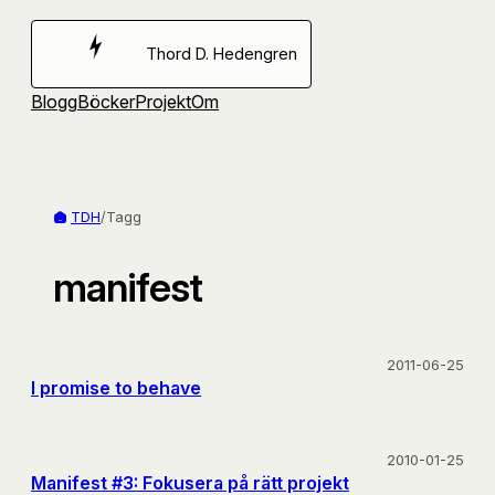
Hoppa
till
Thord D. Hedengren
innehåll
Blogg
Böcker
Projekt
Om
TDH
/
Tagg
manifest
2011-06-25
I promise to behave
2010-01-25
Manifest #3: Fokusera på rätt projekt