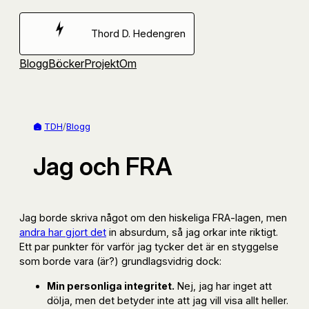
Hoppa
till
Thord D. Hedengren
innehåll
Blogg
Böcker
Projekt
Om
TDH
/
Blogg
Jag och FRA
Jag borde skriva något om den hiskeliga FRA-lagen, men
andra har gjort det
in absurdum, så jag orkar inte riktigt.
Ett par punkter för varför jag tycker det är en styggelse
som borde vara (är?) grundlagsvidrig dock:
Min personliga integritet.
Nej, jag har inget att
dölja, men det betyder inte att jag vill visa allt heller.