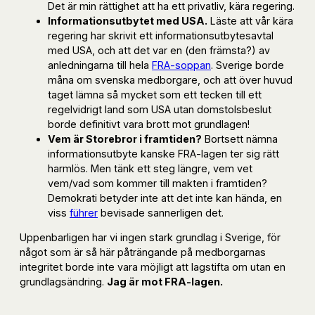
Det är min rättighet att ha ett privatliv, kära regering.
Informationsutbytet med USA.
Läste att vår kära
regering har skrivit ett informationsutbytesavtal
med USA, och att det var en (den främsta?) av
anledningarna till hela
FRA-soppan
. Sverige borde
måna om svenska medborgare, och att över huvud
taget lämna så mycket som ett tecken till ett
regelvidrigt land som USA utan domstolsbeslut
borde definitivt vara brott mot grundlagen!
Vem är Storebror i framtiden?
Bortsett nämna
informationsutbyte kanske FRA-lagen ter sig rätt
harmlös. Men tänk ett steg längre, vem vet
vem/vad som kommer till makten i framtiden?
Demokrati betyder inte att det inte kan hända, en
viss
führer
bevisade sannerligen det.
Uppenbarligen har vi ingen stark grundlag i Sverige, för
något som är så här påträngande på medborgarnas
integritet borde inte vara möjligt att lagstifta om utan en
grundlagsändring.
Jag är mot FRA-lagen.